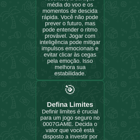
média do voo e os
momentos de descida
rápida. Você não pode
prever o futuro, mas
pode entender o ritmo
provável. Jogar com
inteligência pode mitigar
impulsos emocionais e
evitar clicar às cegas
pela emoção. Isso
melhora sua
estabilidade.
🎯
Defina Limites
Definir limites é crucial
para um jogo seguro no
0007GAME. Decida o
valor que você está
disposto a investir por